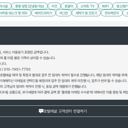
조리시설
중형 냉장고(냉동가능)
수건
옷걸이
스마트 TV
WiFi
냉.난방
사무용 데스크 및 의자
헤어드라이기
머그잔
세탁기 및 건조기
전자레인지
비, 서비스 이용료가 포함된 금액입니다.
며 룸 타입 별로 가격이 상이할 수 있습니다.
니다.
/ 010-7451-7750
 호텔에삶 예약 및 확정과 별개로 입주 전 임대차 계약이 필수로 진행됩니다. 해당 임대차 계약을 위해
기재해주신 이메일로 연락드릴 예정이며 입주 전 임대차 계약 미진행 시, 입주가 반려 될 수 있습니다.
와 고객님의 임대차 계약이 진행 시, 동일 금액 재결제가 진행됩니다.
비과세) 상품으로, 부가세법에 따라 결제 금액 중 '플랫폼 마케팅 수수료'에 대해서만 지출 증빙 및 
호텔에삶 고객센터 연결하기