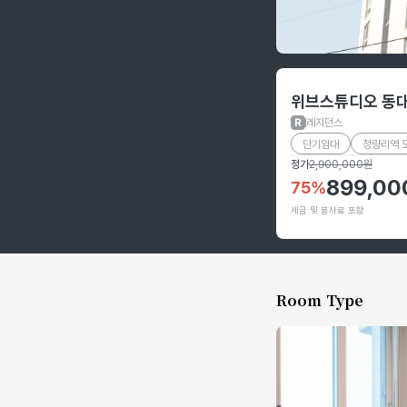
호텔 정보
위브스튜디오 동
레지던스
단기임대
청량리역 
정가
2,900,000
원
899,00
75
%
세금 및 봉사료 포함
Room Type