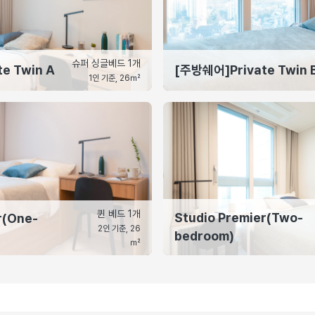
슈퍼 싱글베드 1개
e Twin A
[주방쉐어]Private Twin 
1인 기준, 26㎡
퀸 베드 1개
Studio Premier(Two-
r(One-
2인 기준, 26
bedroom)
㎡