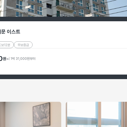
대문 이스트
도보12분
무보증금
0
원
~
| 1박 31,000원부터