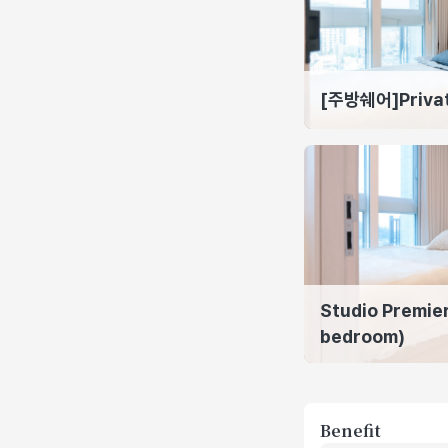
[주방쉐어]Privat
Studio Premie
bedroom)
Benefit