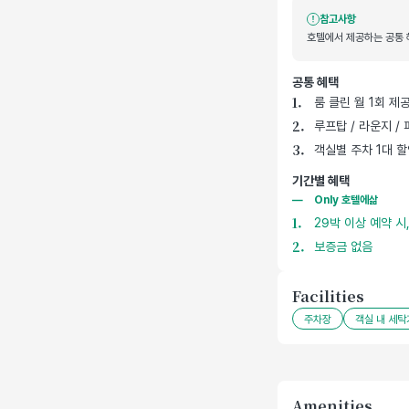
참고사항
호텔에서 제공하는 공통 혜
공통 혜택
호텔 기본 제공 혜택
룸 클린 월 1회 제
루프탑 / 라운지 /
객실별 주차 1대 할인
기간별 혜택
Only 호텔에삶
29박 이상 예약 시
보증금 없음
Facilities
주차장
객실 내 세탁
Amenities