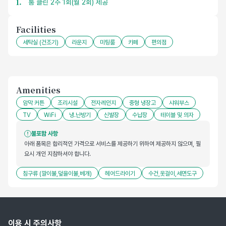
룸 클린 2주 1회(월 2회) 제공
Facilities
세탁실 (건조기)
라운지
미팅룸
카페
편의점
Amenities
암막 커튼
조리시설
전자레인지
중형 냉장고
샤워부스
TV
WiFi
냉.난방기
신발장
수납장
테이블 및 의자
불포함 사항
아래 품목은 합리적인 가격으로 서비스를 제공하기 위하여 제공하지 않으며, 필
요시 개인 지참하셔야 합니다.
침구류 (깔이불,덮을이불,베개)
헤어드라이기
수건,옷걸이,세면도구
이용 시 주의사항