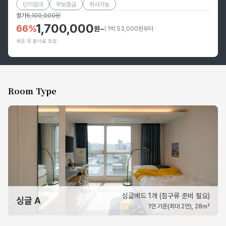
단기임대
무보증금
취사가능
정가
5,100,000
원
1,700,000
66
%
원
~
| 1박 53,000원부터
세금 및 봉사료 포함
Room Type
싱글베드 1개 (침구류 준비 필요)
싱글 A
1인 기준(최대 2인), 28㎡