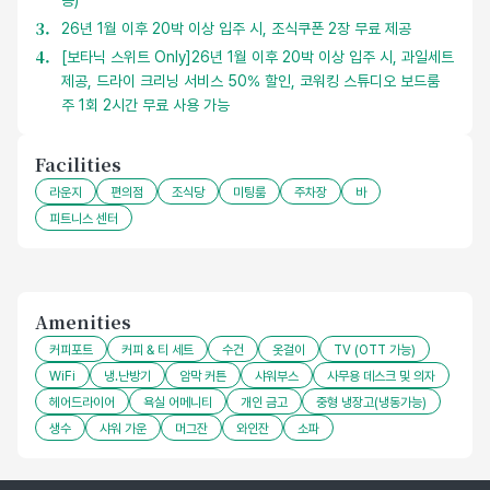
공)
26년 1월 이후 20박 이상 입주 시, 조식쿠폰 2장 무료 제공
[보타닉 스위트 Only]26년 1월 이후 20박 이상 입주 시, 과일세트
제공, 드라이 크리닝 서비스 50% 할인, 코워킹 스튜디오 보드룸
주 1회 2시간 무료 사용 가능
Facilities
라운지
편의점
조식당
미팅룸
주차장
바
피트니스 센터
Amenities
커피포트
커피 & 티 세트
수건
옷걸이
TV (OTT 가능)
WiFi
냉.난방기
암막 커튼
샤워부스
사무용 데스크 및 의자
헤어드라이어
욕실 어메니티
개인 금고
중형 냉장고(냉동가능)
생수
샤워 가운
머그잔
와인잔
소파