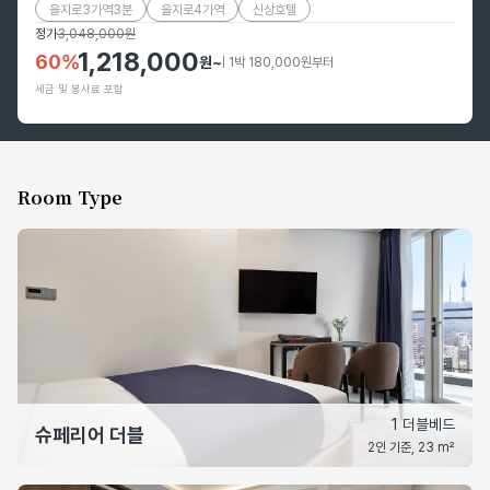
을지로3가역3분
을지로4가역
신상호텔
정가
3,048,000
원
1,218,000
60
%
원
~
| 1박 180,000원부터
세금 및 봉사료 포함
Room Type
1 더블베드
슈페리어 더블
2인 기준, 23 m²