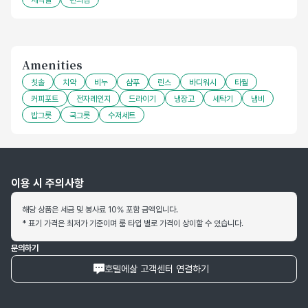
세탁실
편의점
Amenities
칫솔
치약
비누
샴푸
린스
바디워시
타월
커피포트
전자레인지
드라이기
냉장고
세탁기
냄비
밥그릇
국그릇
수저세트
이용 시 주의사항
해당 상품은 세금 및 봉사료 10% 포함 금액입니다.
* 표기 가격은 최저가 기준이며 룸 타입 별로 가격이 상이할 수 있습니다.
문의하기
호텔에삶 고객센터 연결하기