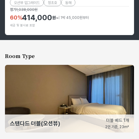
오션뷰 업그레이드
청초호
동해
정가
1,038,000
원
414,000
60
%
원
~
| 1박 45,000원부터
세금 및 봉사료 포함
Room Type
더블 베드 1개
스탠다드 더블(오션뷰)
2인 기준, 23m²