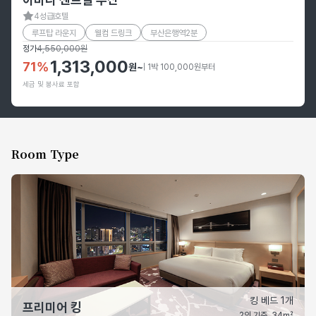
4성급
호텔
루프탑 라운지
웰컴 드링크
부산은행역2분
정가
4,550,000
원
1,313,000
71
%
원
~
| 1박 100,000원부터
세금 및 봉사료 포함
Room Type
킹 베드 1개
프리미어 킹
2인 기준, 34㎡