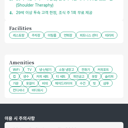
(Shoulder Theraphy)
29박 이상 투숙 고객 한정, 조식 주 1회 무료 제공
Facilities
레스토랑
주차장
미팅룸
연회장
피트니스 센터
테라피
Amenities
WiFi
TV
냉·난방기
소형 냉장고
전화기
커피포트
컵
생수
커피 세트
티 세트
개인금고
옷장
슬리퍼
가운
옷걸이
비데
헤어드라이어
수건
빗
샴푸
컨디셔너
바디워시
이용 시 주의사항